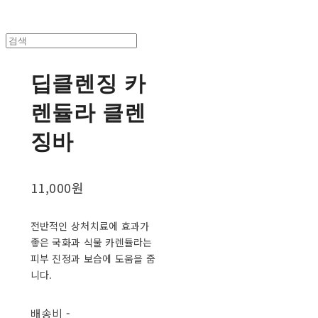
딥클렌징 카
렌듈라 클렌
징바
11,000원
전반적인 상처치료에 효과가
좋은 국화과 식물 카렌듈라는
피부 진정과 보습에 도움을 줍
니다.
배송비
-